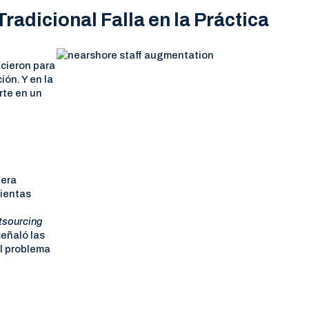
radicional Falla en la Práctica
acieron para
ión. Y en la
rte en un
nera
mientas
tsourcing
eñaló las
al problema