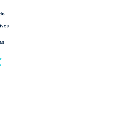
de
tivos
as
n:
s