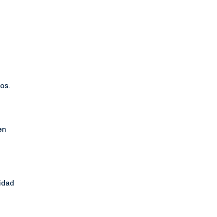
os.
en
idad