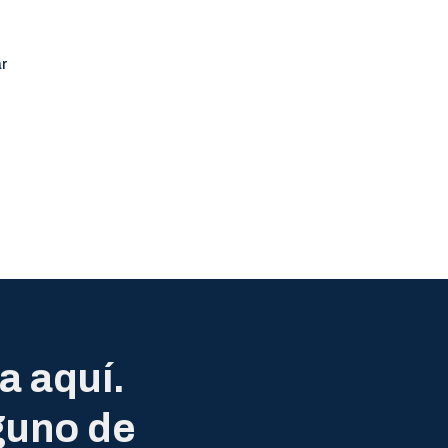
o
r
a aquí.
guno de