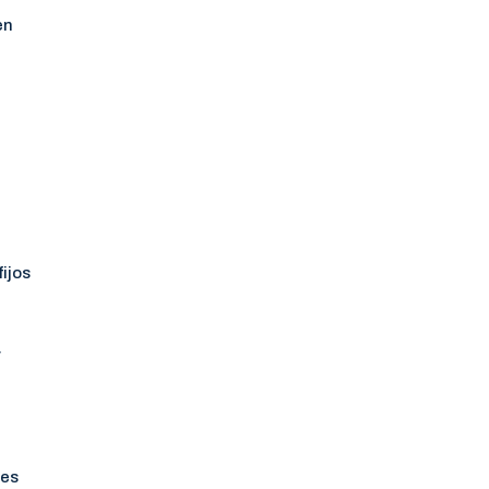
en
ijos
y
les