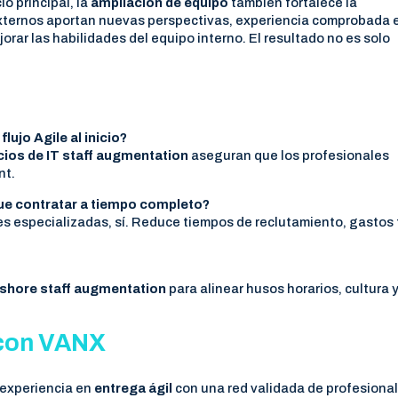
o principal, la
ampliación de equipo
también fortalece la
 externos aportan nuevas perspectivas, experiencia comprobada 
orar las habilidades del equipo interno. El resultado no es solo
lujo Agile al inicio?
cios de IT staff augmentation
aseguran que los profesionales
nt.
ue contratar a tiempo completo?
s especializadas, sí. Reduce tiempos de reclutamiento, gastos f
shore staff augmentation
para alinear husos horarios, cultura 
 con VANX
experiencia en
entrega ágil
con una red validada de profesiona