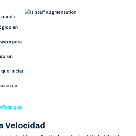
 cuando:
ógico
en
tware
para
ido
sin
 que iniciar
ación de
ndican que
la Velocidad