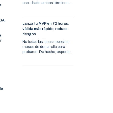
escuchado ambos términos:...
s
QA,
Lanza tu MVP en 72 horas:
válida más rápido, reduce
riesgos
a
r
No todas las ideas necesitan
meses de desarrollo para
probarse. De hecho, esperar...
de