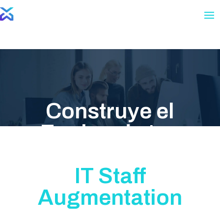
Construye el
Equipo de tus
Sueños con VANX
IT Staff
Augmentation