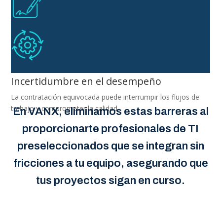
Entrevistar, capacitar e incorporar personal retrasa el inicio de
los proyectos.
Contratos rigidos
Los compromisos a largo plazo aumentan el riesgo en
proyectos inciertos.
Incertidumbre en el desempeño
La contratación equivocada puede interrumpir los flujos de
trabajo y comprometer la calidad.
En VANX, eliminamos estas barreras al
proporcionarte profesionales de TI
preseleccionados que se integran sin
fricciones a tu equipo, asegurando que
tus proyectos sigan en curso.