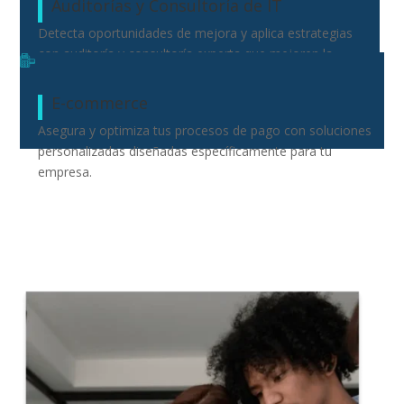
Auditorías y Consultoría de IT
Detecta oportunidades de mejora y aplica estrategias
con auditoría y consultoría experta que mejoren la
seguridad y la eficiencia operativa.
E-commerce
Asegura y optimiza tus procesos de pago con soluciones
personalizadas diseñadas específicamente para tu
empresa.