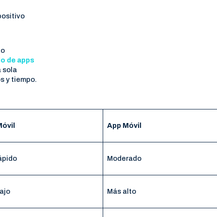
positivo
 o
lo de apps
 sola
s y tiempo.
óvil
App Móvil
ápido
Moderado
ajo
Más alto