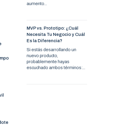
aumento...
MVP vs. Prototipo: ¿Cuál
Necesita Tu Negocio y Cuál
Es la Diferencia?
e
Si estás desarrollando un
nuevo producto,
iempo
probablemente hayas
escuchado ambos términos:...
il
dote