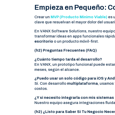
Empieza en Pequeño: Co
Crear un
MVP (Producto Mínimo Viable)
es u
clave que resuelvan el mayor dolor del usuar
En VANX Software Solutions, nuestro equip
transformar ideas en apps funcionales rápi
escritorio
o un producto móvil-first.
(h2) Preguntas Frecuentes (FAQ)
¿Cuánto tiempo tarda el desarrollo?
En VANX, un prototipo funcional puede estar 
meses, según el alcance.
¿Puedo usar un solo código para iOS y And
Sí. Con desarrollo
multiplataforma
, usamos 
costos.
¿Y si necesito integrarla con mis sistemas
Nuestro equipo asegura integraciones fluid
(h2) ¿Listo para Saber Si Tu Negocio Nece