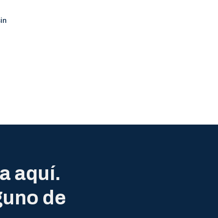
sin
a aquí.
guno de