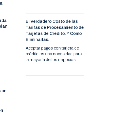
ón
,
rada
El Verdadero Costo de las
plan
Tarifas de Procesamiento de
Tarjetas de Crédito. Y Cómo
Eliminarlas.
Aceptar pagos con tarjeta de
crédito es una necesidad para
la mayoría de los negocios...
s en
on
é