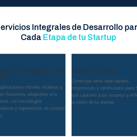
ervicios Integrales de Desarrollo pa
Cada
Etapa de tu Startup
arrollo de Aplicaciones
Desarrollo Web
iles
Construye sitios web rápidos,
aplicaciones móviles intuitivas y
responsivos y optimizados para
 en funciones, adaptadas a tu
que cautiven a los usuarios y ref
ncia, con tecnologías
la visión de tu startup.
adoras y experiencias de usuario
s.