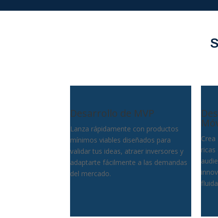
S
Desarrollo de MVP
Des
Móv
Lanza rápidamente con productos
Crea 
mínimos viables diseñados para
ricas
validar tus ideas, atraer inversores y
audie
adaptarte fácilmente a las demandas
innov
del mercado.
fluida