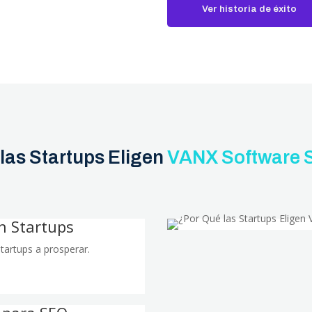
Ver historia de éxito
las Startups Eligen
VANX Software S
n Startups
artups a prosperar.