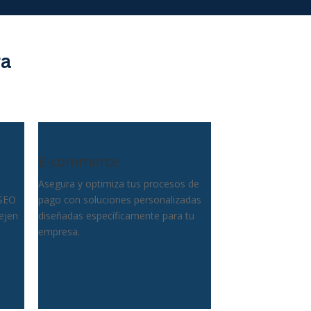
ra
E-commerce
Asegura y optimiza tus procesos de
 SEO
pago con soluciones personalizadas
lejen
diseñadas específicamente para tu
empresa.