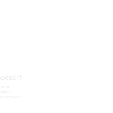
mpezar?
entan
ecemos
 adaptarse a