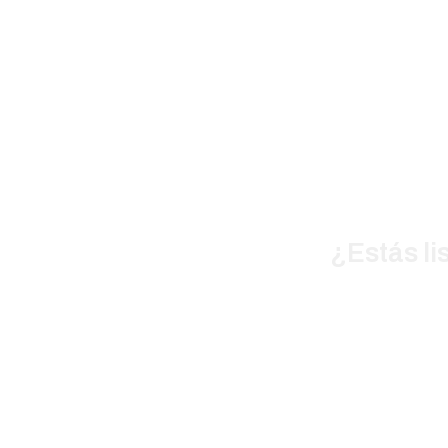
Página 2 de 5
¿Estás li