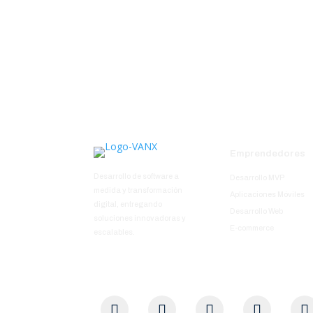
Emprendedores
Desarrollo de software a
Desarrollo MVP
medida y transformación
Aplicaciones Móviles
digital, entregando
Desarrollo Web
soluciones innovadoras y
E-commerce
escalables.