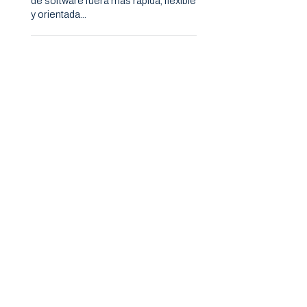
de software fuera más rápida, flexible
y orientada...